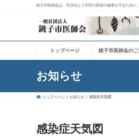
コ
ナ
銚子市医師会は、常日頃より市民の皆様の健康を守るために
ン
ビ
テ
ゲ
ン
ー
ツ
シ
へ
ョ
ス
ン
トップページ
銚子市医師会のご
キ
に
ッ
移
プ
動
お知らせ
トップページ
お知らせ
感染症天気図
感染症天気図