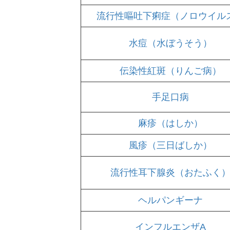
流行性嘔吐下痢症（ノロウイル
水痘（水ぼうそう）
伝染性紅斑（りんご病）
手足口病
麻疹（はしか）
風疹（三日ばしか）
流行性耳下腺炎（おたふく
ヘルパンギーナ
インフルエンザA