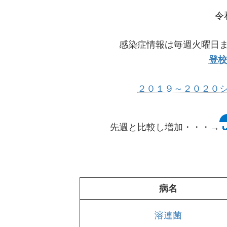
令
感染症情報は毎週火曜日
登校
２０１９～２０２０
先週と比較し増加・・・→
病名
溶連菌