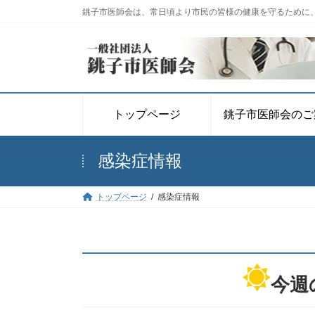
コ
ナ
銚子市医師会は、常日頃より市民の皆様の健康を守るために
ン
ビ
テ
ゲ
ン
ー
ツ
シ
へ
ョ
ス
ン
トップページ
銚子市医師会のご
キ
に
ッ
移
感染症情報
プ
動
トップページ
感染症情報
今週