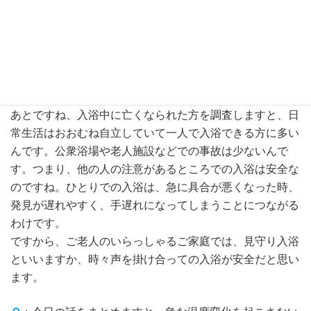
Ｑ
：いままでのお話で、いくつか安全な入浴法を伺いまし
たが、そのほかに気をつけたほうが良いことはあります
か？
Ａ
：入浴する前後は、お水やイオン飲料などをじゅうぶん
に摂ることも大切なことですね。
あとですね、入浴中に亡くなられた方を調査しますと、日
常生活はおおむね自立していて一人で入浴できる方に多い
んです。公衆浴場や老人施設などでの事故は少ないんで
す。つまり、他の人の注意があるところでの入浴は安全な
のですね。ひとりでの入浴は、急に具合が悪くなった時、
発見が遅れやすく、手遅れになってしまうことにつながる
わけです。
ですから、ご老人のいらっしゃるご家庭では、見守り入浴
といいますか、時々声を掛け合っての入浴が安全だと思い
ます。